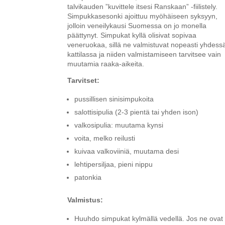
talvikauden ”kuvittele itsesi Ranskaan” -fiilistely.
Simpukkasesonki ajoittuu myöhäiseen syksyyn,
jolloin veneilykausi Suomessa on jo monella
päättynyt. Simpukat kyllä olisivat sopivaa
veneruokaa, sillä ne valmistuvat nopeasti yhdess
kattilassa ja niiden valmistamiseen tarvitsee vain
muutamia raaka-aikeita.
Tarvitset:
pussillisen sinisimpukoita
salottisipulia (2-3 pientä tai yhden ison)
valkosipulia: muutama kynsi
voita, melko reilusti
kuivaa valkoviiniä, muutama desi
lehtipersiljaa, pieni nippu
patonkia
Valmistus:
Huuhdo simpukat kylmällä vedellä. Jos ne ovat