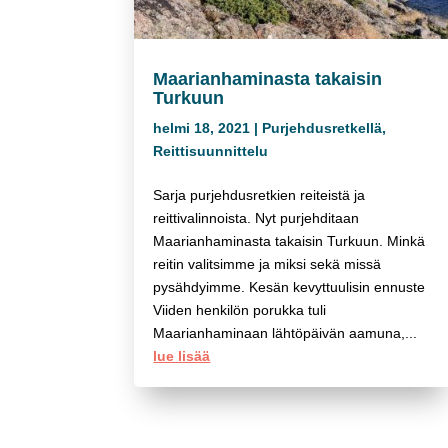
Maarianhaminasta takaisin
Turkuun
helmi 18, 2021
|
Purjehdusretkellä
,
Reittisuunnittelu
Sarja purjehdusretkien reiteistä ja
reittivalinnoista. Nyt purjehditaan
Maarianhaminasta takaisin Turkuun. Minkä
reitin valitsimme ja miksi sekä missä
pysähdyimme. Kesän kevyttuulisin ennuste
Viiden henkilön porukka tuli
Maarianhaminaan lähtöpäivän aamuna,...
lue lisää