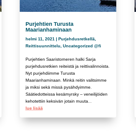
Purjehtien Turusta
Maarianhaminaan
helmi 11, 2021
|
Purjehdusretkellä
,
Reittisuunnittelu
,
Uncategorized @fi
Purjehtien Saaristomeren halki Sarja
purjehdusretkien reiteistä ja reittivalinnoista.
Nyt purjehdiimme Turusta
Maarianhaminaan. Minkä reitin valitsimme
ja miksi sekä missä pysähdyimme.
Säätiedotteissa kesämyrsky – veneilijöiden
kehotettiin keksivän jotain muuta...
lue lisää