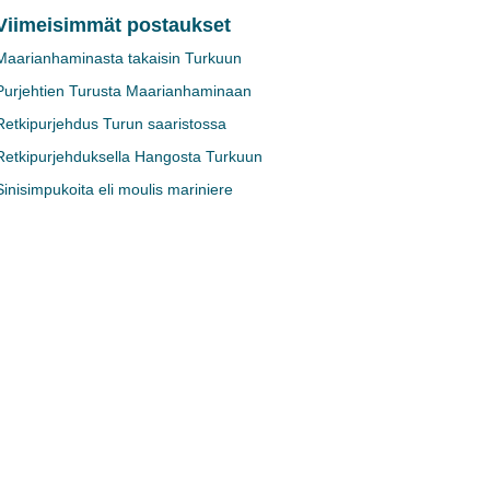
Viimeisimmät postaukset
Maarianhaminasta takaisin Turkuun
Purjehtien Turusta Maarianhaminaan
Retkipurjehdus Turun saaristossa
Retkipurjehduksella Hangosta Turkuun
Sinisimpukoita eli moulis mariniere