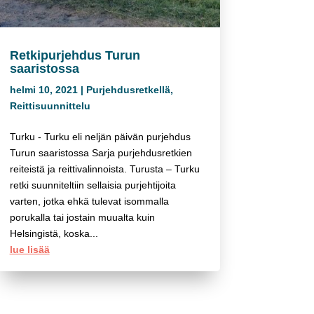
Retkipurjehdus Turun
saaristossa
helmi 10, 2021
|
Purjehdusretkellä
,
Reittisuunnittelu
Turku - Turku eli neljän päivän purjehdus
Turun saaristossa Sarja purjehdusretkien
reiteistä ja reittivalinnoista. Turusta – Turku
retki suunniteltiin sellaisia purjehtijoita
varten, jotka ehkä tulevat isommalla
porukalla tai jostain muualta kuin
Helsingistä, koska...
lue lisää