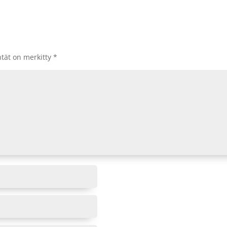
ntät on merkitty
*