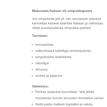
Makumata Italiaan eli simpukkapasta
Jos simpukoita jää yli, niin seuraavan päivänä
kannattaa katseet kääntää Italiaan ja valmistaa
niistä suussasulavaa simpukka-pastaa!
Tarvitaan:
tuorapastaa
valkoviinissä keitettyjä sinisimpukoita
simpukoiden keitinlientä
oliiviöljyä
sitruuna
suolaa ja pippuria
Valmistus:
Perkaa simpukat kuoristaan. Voit jättää
muutaman kuoriin annosten koristelua varten.
Keitä pasta melkein kypsäksi ja valuta.