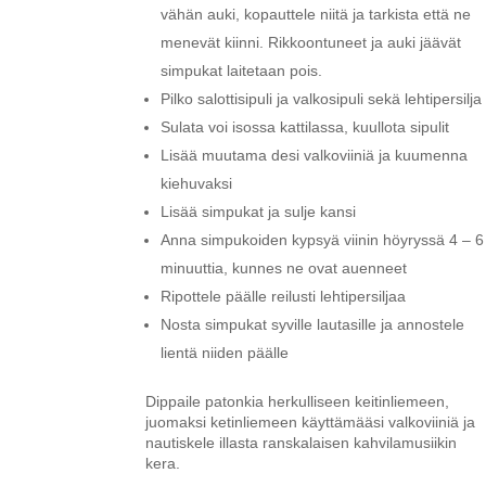
vähän auki, kopauttele niitä ja tarkista että ne
menevät kiinni. Rikkoontuneet ja auki jäävät
simpukat laitetaan pois.
Pilko salottisipuli ja valkosipuli sekä lehtipersilja
Sulata voi isossa kattilassa, kuullota sipulit
Lisää muutama desi valkoviiniä ja kuumenna
kiehuvaksi
Lisää simpukat ja sulje kansi
Anna simpukoiden kypsyä viinin höyryssä 4 – 6
minuuttia, kunnes ne ovat auenneet
Ripottele päälle reilusti lehtipersiljaa
Nosta simpukat syville lautasille ja annostele
lientä niiden päälle
Dippaile patonkia herkulliseen keitinliemeen,
juomaksi ketinliemeen käyttämääsi valkoviiniä ja
nautiskele illasta ranskalaisen kahvilamusiikin
kera.