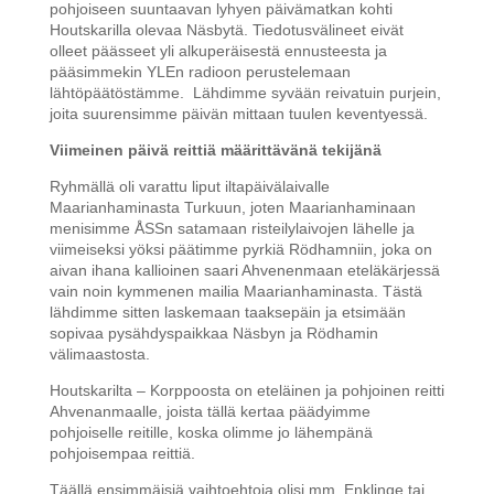
pohjoiseen suuntaavan lyhyen päivämatkan kohti
Houtskarilla olevaa Näsbytä. Tiedotusvälineet eivät
olleet päässeet yli alkuperäisestä ennusteesta ja
pääsimmekin YLEn radioon perustelemaan
lähtöpäätöstämme. Lähdimme syvään reivatuin purjein,
joita suurensimme päivän mittaan tuulen keventyessä.
Viimeinen päivä reittiä määrittävänä tekijänä
Ryhmällä oli varattu liput iltapäivälaivalle
Maarianhaminasta Turkuun, joten Maarianhaminaan
menisimme ÅSSn satamaan risteilylaivojen lähelle ja
viimeiseksi yöksi päätimme pyrkiä Rödhamniin, joka on
aivan ihana kallioinen saari Ahvenenmaan eteläkärjessä
vain noin kymmenen mailia Maarianhaminasta. Tästä
lähdimme sitten laskemaan taaksepäin ja etsimään
sopivaa pysähdyspaikkaa Näsbyn ja Rödhamin
välimaastosta.
Houtskarilta – Korppoosta on eteläinen ja pohjoinen reitti
Ahvenanmaalle, joista tällä kertaa päädyimme
pohjoiselle reitille, koska olimme jo lähempänä
pohjoisempaa reittiä.
Täällä ensimmäisiä vaihtoehtoja olisi mm. Enklinge tai