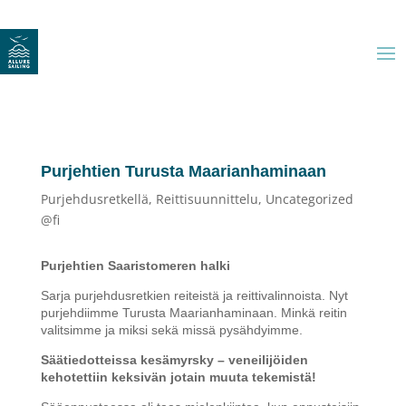
Purjehtien Turusta Maarianhaminaan
Purjehdusretkellä
,
Reittisuunnittelu
,
Uncategorized
@fi
Purjehtien Saaristomeren halki
Sarja purjehdusretkien reiteistä ja reittivalinnoista. Nyt
purjehdiimme Turusta Maarianhaminaan. Minkä reitin
valitsimme ja miksi sekä missä pysähdyimme.
Säätiedotteissa kesämyrsky – veneilijöiden
kehotettiin keksivän jotain muuta tekemistä!