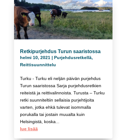
Retkipurjehdus Turun saaristossa
helmi 10, 2021
|
Purjehdusretkellä
,
Reittisuunnittelu
Turku - Turku eli neljän päivän purjehdus
Turun saaristossa Sarja purjehdusretkien
reiteistä ja reittivalinnoista. Turusta – Turku
retki suunniteltiin sellaisia purjehtijoita
varten, jotka ehkä tulevat isommalla
porukalla tai jostain muualta kuin
Helsingistä, koska...
lue lisää