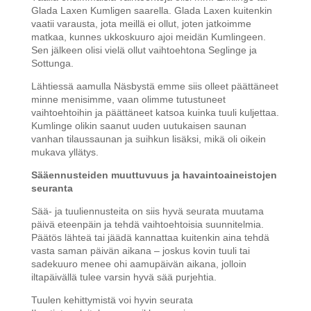
Glada Laxen Kumligen saarella. Glada Laxen kuitenkin
vaatii varausta, jota meillä ei ollut, joten jatkoimme
matkaa, kunnes ukkoskuuro ajoi meidän Kumlingeen.
Sen jälkeen olisi vielä ollut vaihtoehtona Seglinge ja
Sottunga.
Lähtiessä aamulla Näsbystä emme siis olleet päättäneet
minne menisimme, vaan olimme tutustuneet
vaihtoehtoihin ja päättäneet katsoa kuinka tuuli kuljettaa.
Kumlinge olikin saanut uuden uutukaisen saunan
vanhan tilaussaunan ja suihkun lisäksi, mikä oli oikein
mukava yllätys.
Sääennusteiden muuttuvuus ja havaintoaineistojen
seuranta
Sää- ja tuuliennusteita on siis hyvä seurata muutama
päivä eteenpäin ja tehdä vaihtoehtoisia suunnitelmia.
Päätös lähteä tai jäädä kannattaa kuitenkin aina tehdä
vasta saman päivän aikana – joskus kovin tuuli tai
sadekuuro menee ohi aamupäivän aikana, jolloin
iltapäivällä tulee varsin hyvä sää purjehtia.
Tuulen kehittymistä voi hyvin seurata