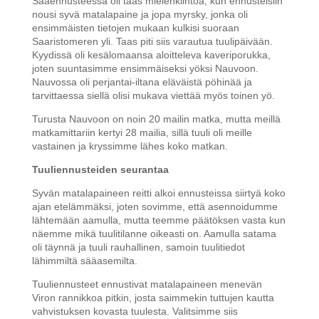
Sääennusteessa oli taas mielenkiintoa, kun ennusteisiin
nousi syvä matalapaine ja jopa myrsky, jonka oli
ensimmäisten tietojen mukaan kulkisi suoraan
Saaristomeren yli. Taas piti siis varautua tuulipäivään.
Kyydissä oli kesälomaansa aloitteleva kaveriporukka,
joten suuntasimme ensimmäiseksi yöksi Nauvoon.
Nauvossa oli perjantai-iltana eläväistä pöhinää ja
tarvittaessa siellä olisi mukava viettää myös toinen yö.
Turusta Nauvoon on noin 20 mailin matka, mutta meillä
matkamittariin kertyi 28 mailia, sillä tuuli oli meille
vastainen ja kryssimme lähes koko matkan.
Tuuliennusteiden seurantaa
Syvän matalapaineen reitti alkoi ennusteissa siirtyä koko
ajan etelämmäksi, joten sovimme, että asennoidumme
lähtemään aamulla, mutta teemme päätöksen vasta kun
näemme mikä tuulitilanne oikeasti on. Aamulla satama
oli täynnä ja tuuli rauhallinen, samoin tuulitiedot
lähimmiltä sääasemilta.
Tuuliennusteet ennustivat matalapaineen menevän
Viron rannikkoa pitkin, josta saimmekin tuttujen kautta
vahvistuksen kovasta tuulesta. Valitsimme siis