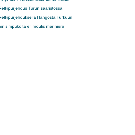
Retkipurjehdus Turun saaristossa
Retkipurjehduksella Hangosta Turkuun
Sinisimpukoita eli moulis mariniere