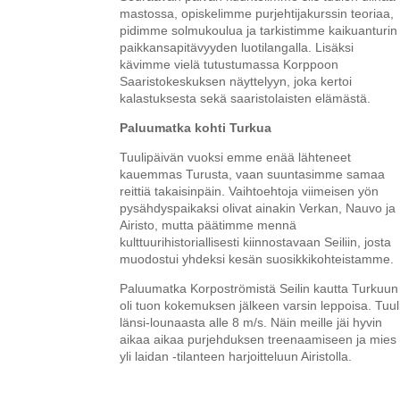
mastossa, opiskelimme purjehtijakurssin teoriaa,
pidimme solmukoulua ja tarkistimme kaikuanturin
paikkansapitävyyden luotilangalla. Lisäksi
kävimme vielä tutustumassa Korppoon
Saaristokeskuksen näyttelyyn, joka kertoi
kalastuksesta sekä saaristolaisten elämästä.
Paluumatka kohti Turkua
Tuulipäivän vuoksi emme enää lähteneet
kauemmas Turusta, vaan suuntasimme samaa
reittiä takaisinpäin. Vaihtoehtoja viimeisen yön
pysähdyspaikaksi olivat ainakin Verkan, Nauvo ja
Airisto, mutta päätimme mennä
kulttuurihistoriallisesti kiinnostavaan Seiliin, josta
muodostui yhdeksi kesän suosikkikohteistamme.
Paluumatka Korpoströmistä Seilin kautta Turkuun
oli tuon kokemuksen jälkeen varsin leppoisa. Tuul
länsi-lounaasta alle 8 m/s. Näin meille jäi hyvin
aikaa aikaa purjehduksen treenaamiseen ja mies
yli laidan -tilanteen harjoitteluun Airistolla.