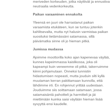
meriveden korkeuden, jotka näyttivät ja ennustiva
neutraalia vedenkorkeutta.
Paikan varaaminen ennakolta
Yleensä en juuri ole harrastanut paikan
varaamista etukäteen, kun se tuntuu jotenkin
kahlitsevalta, mutta nyt halusin varmistaa paikan
suosituksi tietämässäni satamassa, sillä
päivämatka sinne oli jo hieman pitkä.
Jumissa mudassa
Ajoimme moottorilla koko ajan kapenevaa väylää,
kunnes kapeimmassa kaislikossa, joka oli
kapeampi kuin veneemme oli pitkä, takerruimme
kiinni pohjamutaan. Onneksi tunnistin
hidastumisen nopeasti, mutta jouduin silti kyllä
muutaman kerran pakittamaan kunnolla, että
lähdimme irti. En rohjennut yrittää uudestaan.
Jouduimme siis soittamaan satamaan, jossa
satamaisäntä pahoitteli ja harmitteli ja jäi
miettimään kuinka saisi väylään hieman lisää
syvyyttä ensi kaudelle.