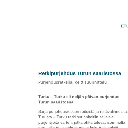
ET
Retkipurjehdus Turun saaristossa
Purjehdusretkellä
,
Reittisuunnittelu
Turku – Turku eli neljän päivän purjehdus
Turun saaristossa
Sarja purjehdusretkien reiteistä ja reittivalinnoista
Turusta – Turku retki suunniteltiin sellaisia
purjehtijoita varten, jotka ehkä tulevat isommalla
porukalla tai jostain muualta kuin Helsingistä,