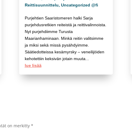
Reittisuunnittelu
,
Uncategorized @fi
Purjehtien Saaristomeren halki Sarja
purjehdusretkien reiteistä ja reittivalinnoista.
Nyt purjehdiimme Turusta
Maarianhaminaan. Minkä reitin valitsimme
ja miksi sekä missä pysähdyimme.
Säätiedotteissa kesämyrsky – veneilijöiden
kehotettiin keksivän jotain muuta...
lue lisää
ntät on merkitty
*