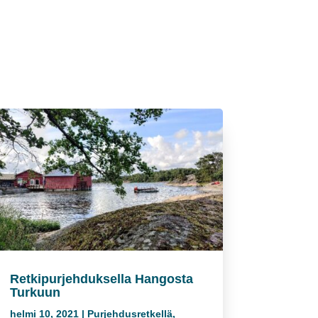
Retkipurjehduksella Hangosta
Turkuun
helmi 10, 2021
|
Purjehdusretkellä
,