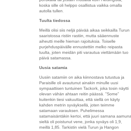
koska sille oli helppo osallistua vaikka omalla
autolla tullen.
Tuulta tiedossa
Meillä olisi siis neljä päivää aikaa seikkailla Turun
saaristossa ristiin rastiin, mutta sääennuste
aiheutti meille hieman rajoituksia. Toiselle
purjehduspäivälle ennustettiin melko reipasta
tuulta, joten meidän piti varautua viettämään tuo
päivä satamassa.
Uusia satamia
Uusiin satamiin on aika kiinnostava tutustua ja
Paraisille oli avautunut ainakin minulle uusi
sympaattisen tuntuinen Tackork, joka tosin näytti
olevan vähän ahtaan reitin päässä. ”Some”
kuitenkin tiesi vakuuttaa, että siellä on käyty
kahden metrin syväyksellä, joten teimme
satamaan varauksen. Puhelimessa
satamaisäntäkin kertoi, että juuri samana aamun
sieltä oli poistunut vene, jonka syväys oli 1,9,
meillä 1,85. Tarkistin vielä Turun ja Hangon