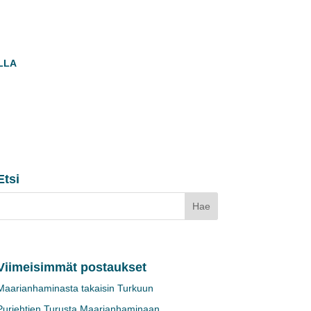
LLA
Etsi
Viimeisimmät postaukset
Maarianhaminasta takaisin Turkuun
Purjehtien Turusta Maarianhaminaan