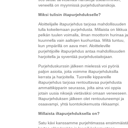
veneellä on myynnissä purjehdushanskoja.
Miksi tulisin iltapurjehdukselle?
Aloittelijalle iltapurjehdus tarjoaa mahdollisuuden
tulla kokeilemaan purjehdusta. Millaista on liikkua
pelkän tuulen voimalla, ilman moottorin hurinaa j
kuunnella vain aaltojen kuohuntaa. Miltä tuntuu,
kun ympärillä on aava meri. Aloitteleville
purjehtijoille iltapurjehdus antaa mahdollisuuden
harjoitella ja syventää purjehdustaitojaan.
Purjehduskurssin jälkeen mielessä voi pyöriä
paljon asioita, joita voimme iltapurjehduksilla
kerrata ja harjoitella. Tuoreille kippareille
iltapurjehdus tarjoaa rentouttavaa purjehdusta
ammattikipparin seurassa, jolta aina voi oppia
jotain uusia niksejä vietäväksi omaan veneeseen.
Iltapurjehduksen jälkeen olet rentoutuneempi ja
osaavampi, yhtä luontokokemusta rikkaampi.
Millaista iltapurjehduksella on?
Satu kävi kanssamme purjehtimassa ensimmäist