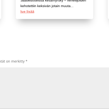
Säätiedotteissa kesämyrsky – veneilijöiden
kehotettiin keksivän jotain muuta...
lue lisää
ntät on merkitty
*