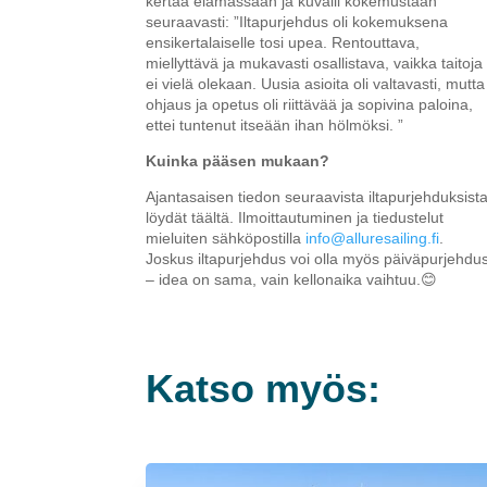
kertaa elämässään ja kuvaili kokemustaan
seuraavasti: ”Iltapurjehdus oli kokemuksena
ensikertalaiselle tosi upea. Rentouttava,
miellyttävä ja mukavasti osallistava, vaikka taitoja
ei vielä olekaan. Uusia asioita oli valtavasti, mutta
ohjaus ja opetus oli riittävää ja sopivina paloina,
ettei tuntenut itseään ihan hölmöksi. ”
Kuinka pääsen mukaan?
Ajantasaisen tiedon seuraavista iltapurjehduksist
löydät täältä. Ilmoittautuminen ja tiedustelut
mieluiten sähköpostilla
info@alluresailing.fi
.
Joskus iltapurjehdus voi olla myös päiväpurjehdu
– idea on sama, vain kellonaika vaihtuu.😊
Katso myös: