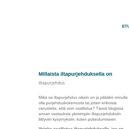
ET
Millaista iltapurjehduksella on
Iltapurjehdus
Mikä se iltapurjehdus oikein on ja pitääkö minulla
olla purjehduskokemusta tai jotain erikoisia
varusteita, että voin osallistua? Tässä blogissa
annan vastauksia yleisimpiin iltapurjehduksiin
liittyviin kysymyksiin, kuten pukeutumiseen.
Voinko osallistua iltapurjehdukselle, jos en