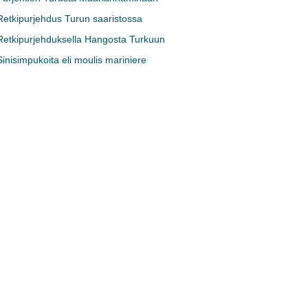
Retkipurjehdus Turun saaristossa
Retkipurjehduksella Hangosta Turkuun
Sinisimpukoita eli moulis mariniere