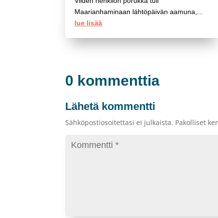
Viiden henkilön porukka tuli
Maarianhaminaan lähtöpäivän aamuna,...
lue lisää
0 kommenttia
Lähetä kommentti
Sähköpostiosoitettasi ei julkaista.
Pakolliset ke