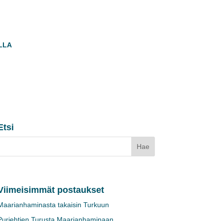
LLA
Etsi
Viimeisimmät postaukset
Maarianhaminasta takaisin Turkuun
Purjehtien Turusta Maarianhaminaan