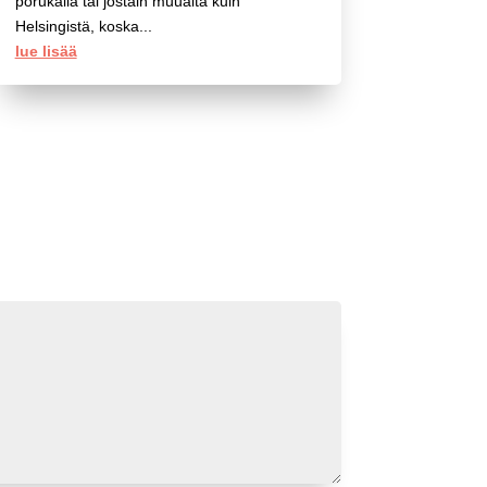
porukalla tai jostain muualta kuin
Helsingistä, koska...
lue lisää