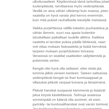
ulkoiluvaatteet. Käytännössä tämä tarkoittaa jotai
tuulenpitävää, tarvittaessa myös vedenpitävää.
Vesillä on aina vähän viileämpi kuin maissa, joten
vaatetta on hyvä varata yksi kerros enemmän,
kuin mitä pukisit rauhalliselle kävelylle metsässä.
Vaikka purjehtiessa välillä tuleekin puuhastelua ja
vähän lämmin, suuri osa ajasta kuitenkin
istuskellaan paikallaan tuulelle alttiina. Kaikkea
vaatetta ei tarvitse pukea päälle lähtiessä, vaan
voit ottaa mukaan lisävaatetta ja lisätä kerroksia
tarpeen mukaan purjehduksen lomassa.
Veneessä on sisätilat vaatteiden säilyttämistä ja
pukemista varten.
Kengät olisi hyvä olla sellaiset, ettei niistä jää
tummia jälkiä veneen kanteen. Sateen sattuessa
vedenpitävät kengät tai ihan kumisaappaat ja
villasukat pitävät varpaat kuivana ja lämpimänä.
Pitävät hanskat suojaavat kämmeniä ja lisäävät
pitoa köysiä käsiteltäessä. Solmuja avatessa
sormenpäät on kätevä olla avoimet, eli esim.
pyöräily- tai kuntosalihanskat ovat varsin toimivat.
Jos tiedät tarvitsevasi hanskoja useamminkin,