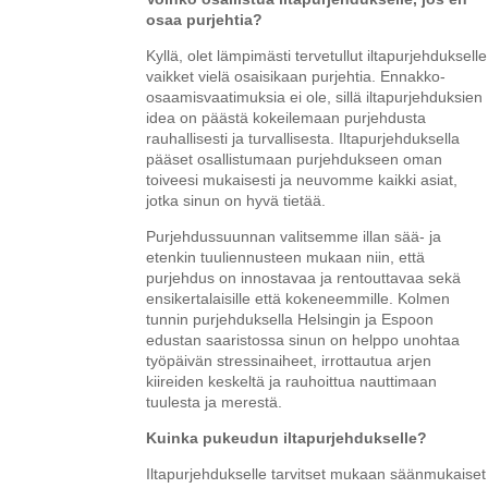
osaa purjehtia?
Kyllä, olet lämpimästi tervetullut iltapurjehdukselle
vaikket vielä osaisikaan purjehtia. Ennakko-
osaamisvaatimuksia ei ole, sillä iltapurjehduksien
idea on päästä kokeilemaan purjehdusta
rauhallisesti ja turvallisesta. Iltapurjehduksella
pääset osallistumaan purjehdukseen oman
toiveesi mukaisesti ja neuvomme kaikki asiat,
jotka sinun on hyvä tietää.
Purjehdussuunnan valitsemme illan sää- ja
etenkin tuuliennusteen mukaan niin, että
purjehdus on innostavaa ja rentouttavaa sekä
ensikertalaisille että kokeneemmille. Kolmen
tunnin purjehduksella Helsingin ja Espoon
edustan saaristossa sinun on helppo unohtaa
työpäivän stressinaiheet, irrottautua arjen
kiireiden keskeltä ja rauhoittua nauttimaan
tuulesta ja merestä.
Kuinka pukeudun iltapurjehdukselle?
Iltapurjehdukselle tarvitset mukaan säänmukaiset