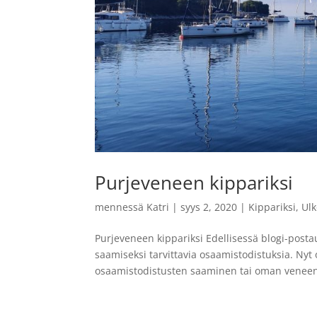
Purjeveneen kippariksi
mennessä
Katri
|
syys 2, 2020
|
Kippariksi
,
Ulk
Purjeveneen kippariksi Edellisessä blogi-post
saamiseksi tarvittavia osaamistodistuksia. Nyt o
osaamistodistusten saaminen tai oman veneen