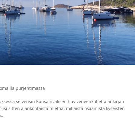
omailla purjehtimassa
auksessa selvensin Kansainvälisen huviveneenkuljettajankirjan
lisi sitten ajankohtaista miettiä, millaista osaamista kyseisten
...