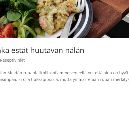
nka estät huutavan nälän
,
Reseptivinkit
län Meidän ruuanlaittofilosofiamme veneellä on, että aina on hyvä
 iisimpää. Ei olla tiukkapipoisia, mutta ymmärretään ruuan merkitys