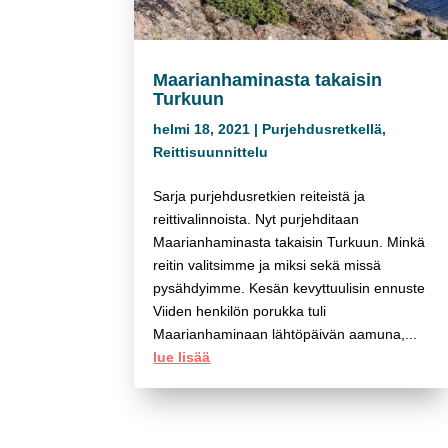
Maarianhaminasta takaisin
Turkuun
helmi 18, 2021
|
Purjehdusretkellä
,
Reittisuunnittelu
Sarja purjehdusretkien reiteistä ja
reittivalinnoista. Nyt purjehditaan
Maarianhaminasta takaisin Turkuun. Minkä
reitin valitsimme ja miksi sekä missä
pysähdyimme. Kesän kevyttuulisin ennuste
Viiden henkilön porukka tuli
Maarianhaminaan lähtöpäivän aamuna,...
lue lisää