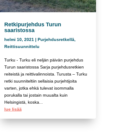
Retkipurjehdus Turun
saaristossa
helmi 10, 2021
|
Purjehdusretkellä
,
Reittisuunnittelu
Turku - Turku eli neljän päivän purjehdus
Turun saaristossa Sarja purjehdusretkien
reiteistä ja reittivalinnoista. Turusta – Turku
retki suunniteltiin sellaisia purjehtijoita
varten, jotka ehkä tulevat isommalla
porukalla tai jostain muualta kuin
Helsingistä, koska...
lue lisää