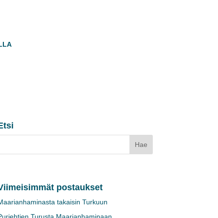
LLA
Etsi
Viimeisimmät postaukset
Maarianhaminasta takaisin Turkuun
Purjehtien Turusta Maarianhaminaan