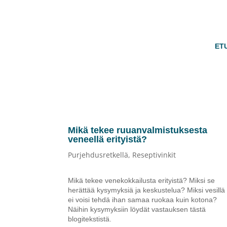
ET
Mikä tekee ruuanvalmistuksesta
veneellä erityistä?
Purjehdusretkellä
,
Reseptivinkit
Mikä tekee venekokkailusta erityistä? Miksi se
herättää kysymyksiä ja keskustelua? Miksi vesillä
ei voisi tehdä ihan samaa ruokaa kuin kotona?
Näihin kysymyksiin löydät vastauksen tästä
blogitekstistä.