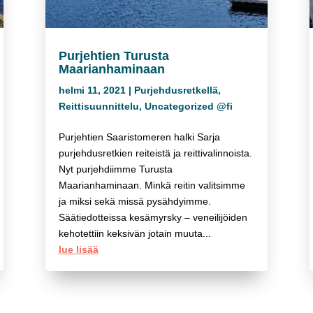
Purjehtien Turusta
Maarianhaminaan
helmi 11, 2021
|
Purjehdusretkellä
,
Reittisuunnittelu
,
Uncategorized @fi
Purjehtien Saaristomeren halki Sarja
purjehdusretkien reiteistä ja reittivalinnoista.
Nyt purjehdiimme Turusta
Maarianhaminaan. Minkä reitin valitsimme
ja miksi sekä missä pysähdyimme.
Säätiedotteissa kesämyrsky – veneilijöiden
kehotettiin keksivän jotain muuta...
lue lisää