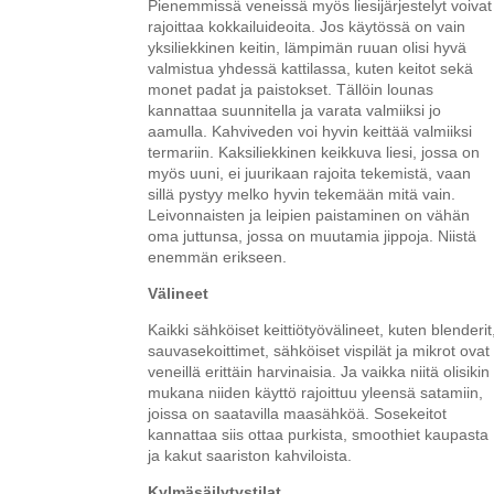
Pienemmissä veneissä myös liesijärjestelyt voivat
rajoittaa kokkailuideoita. Jos käytössä on vain
yksiliekkinen keitin, lämpimän ruuan olisi hyvä
valmistua yhdessä kattilassa, kuten keitot sekä
monet padat ja paistokset. Tällöin lounas
kannattaa suunnitella ja varata valmiiksi jo
aamulla. Kahviveden voi hyvin keittää valmiiksi
termariin. Kaksiliekkinen keikkuva liesi, jossa on
myös uuni, ei juurikaan rajoita tekemistä, vaan
sillä pystyy melko hyvin tekemään mitä vain.
Leivonnaisten ja leipien paistaminen on vähän
oma juttunsa, jossa on muutamia jippoja. Niistä
enemmän erikseen.
Välineet
Kaikki sähköiset keittiötyövälineet, kuten blenderit
sauvasekoittimet, sähköiset vispilät ja mikrot ovat
veneillä erittäin harvinaisia. Ja vaikka niitä olisikin
mukana niiden käyttö rajoittuu yleensä satamiin,
joissa on saatavilla maasähköä. Sosekeitot
kannattaa siis ottaa purkista, smoothiet kaupasta
ja kakut saariston kahviloista.
Kylmäsäilytystilat