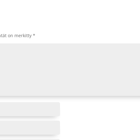
ntät on merkitty
*