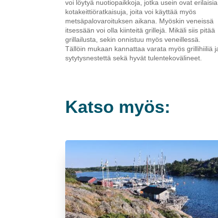
voi löytyä nuotiopaikkoja, jotka usein ovat erilaisia
kotakeittiöratkaisuja, joita voi käyttää myös
metsäpalovaroituksen aikana. Myöskin veneissä
itsessään voi olla kiinteitä grillejä. Mikäli siis pitää
grillailusta, sekin onnistuu myös veneillessä.
Tällöin mukaan kannattaa varata myös grillihiiliä j
sytytysnestettä sekä hyvät tulentekovälineet.
Katso myös: