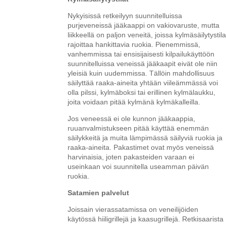
Nykyisissä retkeilyyn suunnitelluissa
purjeveneissä jääkaappi on vakiovaruste, mutta
liikkeellä on paljon veneitä, joissa kylmäsäilytystil
rajoittaa hankittavia ruokia. Pienemmissä,
vanhemmissa tai ensisijaisesti kilpailukäyttöön
suunnitelluissa veneissä jääkaapit eivät ole niin
yleisiä kuin uudemmissa. Tällöin mahdollisuus
säilyttää raaka-aineita yhtään viileämmässä voi
olla pilssi, kylmäboksi tai erillinen kylmälaukku,
joita voidaan pitää kylmänä kylmäkalleilla.
Jos veneessä ei ole kunnon jääkaappia,
ruuanvalmistukseen pitää käyttää enemmän
säilykkeitä ja muita lämpimässä säilyviä ruokia ja
raaka-aineita. Pakastimet ovat myös veneissä
harvinaisia, joten pakasteiden varaan ei
useinkaan voi suunnitella useamman päivän
ruokia.
Satamien palvelut
Joissain vierassatamissa on veneilijöiden
käytössä hiiligrillejä ja kaasugrillejä. Retkisaarista