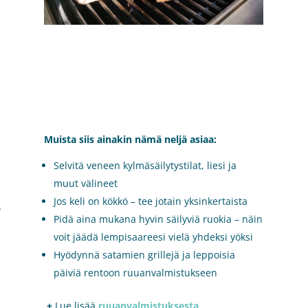
Muista siis ainakin nämä neljä asiaa:
Selvitä veneen kylmäsäilytystilat, liesi ja
muut välineet
Jos keli on kökkö – tee jotain yksinkertaista
,
Pidä aina mukana hyvin säilyviä ruokia – näin
voit jäädä lempisaareesi vielä yhdeksi yöksi
Hyödynnä satamien grillejä ja leppoisia
päiviä rentoon ruuanvalmistukseen
+
Lue lisää
ruuanvalmistuksesta