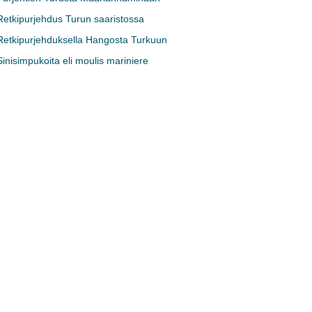
Retkipurjehdus Turun saaristossa
Retkipurjehduksella Hangosta Turkuun
Sinisimpukoita eli moulis mariniere