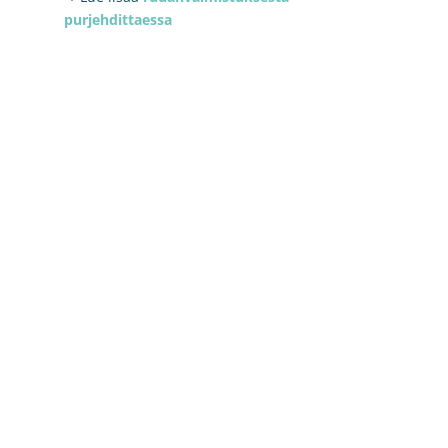
purjehdittaessa
a