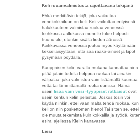
Keli ruuanvalmistusta rajoittavana tekijänä
Ehkä merkittävin tekijä, joka vaikuttaa
venekokkailuun on keli. Keli vaikuttaa erityisesti
halukkuuteen valmistaa ruokaa veneessä.
Isohkossa aallokossa monelle tulee helposti
huono olo, etenkin sisällä lieden ääressä.
Keikkuvassa veneessä joutuu myös käyttämään
kekseliäisyyttään, että saa raaka-aineet ja kipot
pysymään pöydällä.
Kuoppaisen kelin varalta mukana kannattaa aina
pitää jotain todella helppoa ruokaa tai ainakin
välipalaa, joka valmistuu vain lisäämällä kuumaa
vettä tai lämmittämällä ruoka uunissa. Nämä
usein
lisää vain vesi -tyyppiset ratkaisut
ovat
usein kenkun kelin pelastus. Joskus tosin voi
käydä niinkin, ettei vaan malta tehdä ruokaa, kun
keli on niin poskettoman hieno! Tai sitten se, ettei
ole muuta tekemistä kuin kokkailla ja syödä, kute
esim. ajellessa Kielin kanavassa.
Liesi